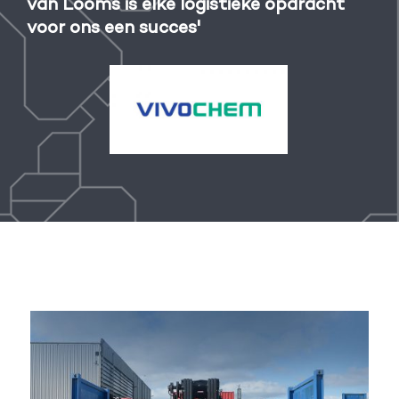
et
van Looms is elke logistieke opdracht
kwa
voor ons een succes'
sam
mac