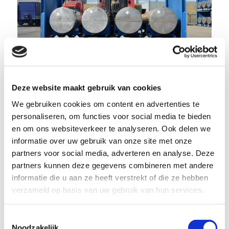
Deze website maakt gebruik van cookies
Wij bieden de juiste transportoplossing
We gebruiken cookies om content en advertenties te
Jarenlange ervaring
personaliseren, om functies voor social media te bieden
en om ons websiteverkeer te analyseren. Ook delen we
in transport
informatie over uw gebruik van onze site met onze
partners voor social media, adverteren en analyse. Deze
gevaarlijke stoffen
partners kunnen deze gegevens combineren met andere
informatie die u aan ze heeft verstrekt of die ze hebben
verzameld op basis van uw gebruik van hun services.
We weten alles over het papierwerk dat moet worden
ingevuld om u en uw lading zonder moeilijkheden te
Toestemmingsselectie
Noodzakelijk
vervoeren. De meeste organisaties die met gevaarlijke