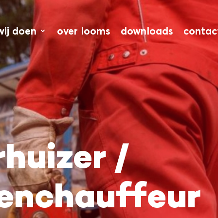
wij doen
over looms
downloads
contac
huizer /
enchauffeur