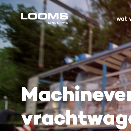
wat 
Machinever
vrachtwag