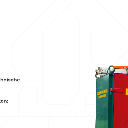
chnische
ken;