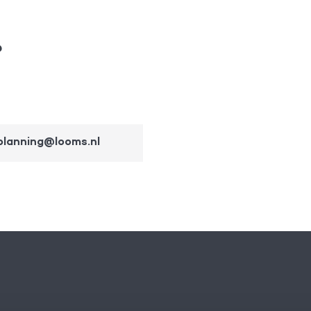
?
planning@looms.nl