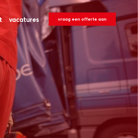
t
vacatures
vraag een offerte aan